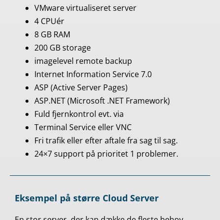
VMware virtualiseret server
4 CPUér
8 GB RAM
200 GB storage
imagelevel remote backup
Internet Information Service 7.0
ASP (Active Server Pages)
ASP.NET (Microsoft .NET Framework)
Fuld fjernkontrol evt. via
Terminal Service eller VNC
Fri trafik eller efter aftale fra sag til sag.
24×7 support på prioritet 1 problemer.
​Eksempel på større Cloud Server
En stor server, der kan dække de fleste behov.