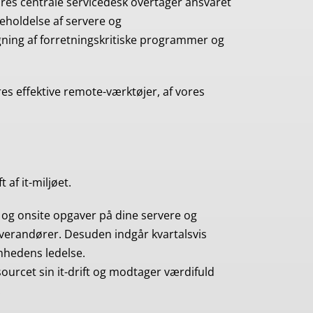
vores centrale servicedesk overtager ansvaret
geholdelse af servere og
ing af forretningskritiske programmer og
res effektive remote-værktøjer, af vores
 af it-miljøet.
g og onsite opgaver på dine servere og
leverandører. Desuden indgår kvartalsvis
mhedens ledelse.
ourcet sin it-drift og modtager værdifuld
.