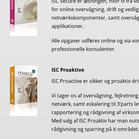
ISC Secure er løsningen, hvor vi fra 
for online overvågning, drift og vedli
netværkskomponenter, samt overvågn
applikationer.
Alle opgaver udføres online og via vo
professionelle konsulenter.
ISC Proaktive
ISC Proactive er sikker og proaktiv drift
Vi tager os af overvågning, fejlretnin
netværk, samt eskalering til 3’parts 
rapportering og rådgivning af virkso
Med valg af ISC Proaktiv har man outs
rådgivning og sparring på it-området