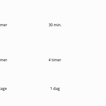
timer
30 min.
timer
4 timer
dage
1 dag