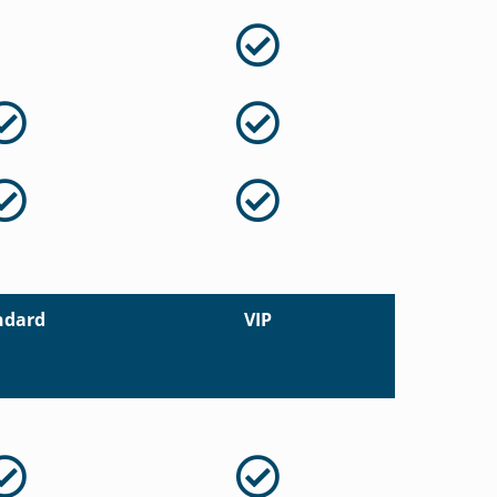
ndard
VIP