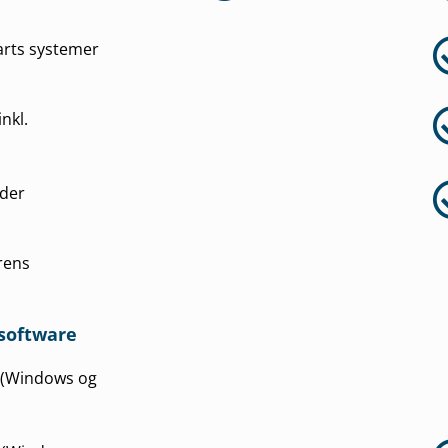
parts systemer
nkl.
eder
rens
 software
e (Windows og