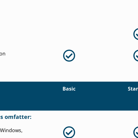
ion
Basic
Sta
ds omfatter:
 (Windows,