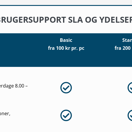
BRUGERSUPPORT SLA OG YDELSER
Basic
Sta
fra 100 kr pr. pc
fra 200
erdage 8.00 –
oner,