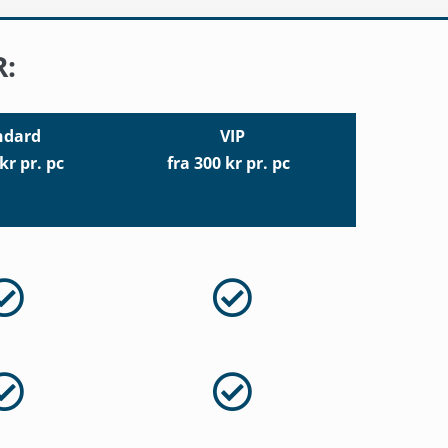
:
ndard
VIP
 kr pr. pc
fra 300 kr pr. pc