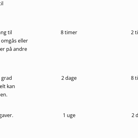
il
ng til
8 timer
2 
 omgås eller
ler på andre
g grad
2 dage
8 
elt kan
ren.
gaver.
1 uge
2 