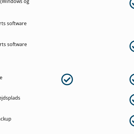
e (Windows og
rts software
rts software
ge
ejdsplads
ackup