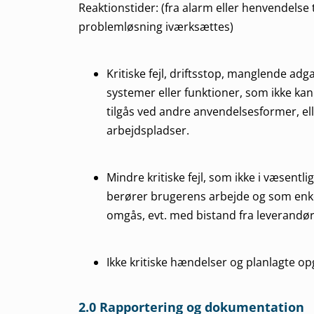
Reaktionstider: (fra alarm eller henvendelse t
problemløsning iværksættes)
Kritiske fejl, driftsstop, manglende adga
systemer eller funktioner, som ikke kan
tilgås ved andre anvendelsesformer, el
arbejdspladser.
Mindre kritiske fejl, som ikke i væsentli
berører brugerens arbejde og som enk
omgås, evt. med bistand fra leverandø
Ikke kritiske hændelser og planlagte op
2.0 Rapportering og dokumentation