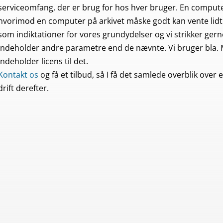
serviceomfang, der er brug for hos hver bruger. En computer 
hvorimod en computer på arkivet måske godt kan vente lidt l
som indiktationer for vores grundydelser og vi strikker ge
indeholder andre parametre end de nævnte. Vi bruger bla. M
indeholder licens til det.
Kontakt os
og få et tilbud, så I få det samlede overblik ov
drift derefter.